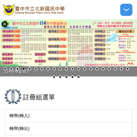
跳
到
主
要
內
容
區
114升學金榜2
註冊組選單
轉學(轉入)
轉學(轉出)