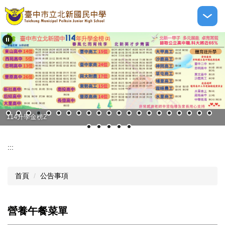
跳
到
主
要
內
容
區
資優人數公立學校第二名
114升學金榜2
:::
首頁
公告事項
營養午餐菜單