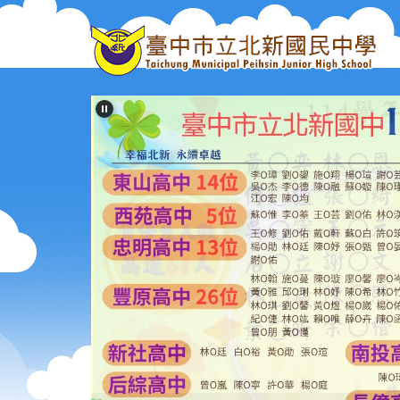
跳
到
主
要
內
容
區