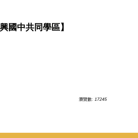
鄰為南興國中共同學區】
瀏覽數:
17245