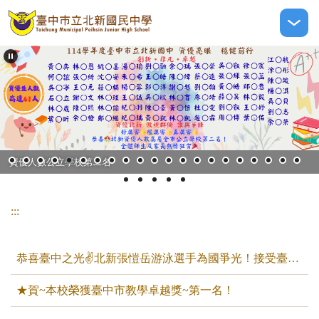
跳
到
主
要
內
容
區
資優人數公立學校第二名
:::
恭喜臺中之光✌️北新張愷岳游泳選手為國爭光！接受臺中市政府表揚👍
★賀~本校榮獲臺中市教學卓越獎~第一名！