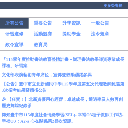
更多榮譽榜
所有公告
重要公告
升學資訊
一般公告
研習進修
活動競賽
獎助學金
法令規章
政令宣導
教育局
「115學年度推動書法教育整體計畫－辦理書法教學師資專業成長
課程」研習案
文化部表演藝術青年席位，宣傳並鼓勵踴躍參與
【公告】臺中市立北新國民中學115學年度第五次代理教師甄選第
3次招考結果暨續招公告
🎉 【狂賀！】北新資優用心經營，卓越成長，通過率及人數再創
歷史輝煌紀錄✌️
轉知臺中市115年度社會情緒學習(SEL)- 幸褔O3種子教師工作坊-
幸福O3：A2-a 心在關係第2梯次資訊。